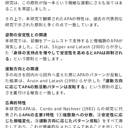
研究は、この原則が指一本という微細な運動にさえも当てはま
ることを実証しました 。
その上で、本研究で観察されたAPAの特性は、過去の代表的な
研究で示された原則と多くの点で一致しています。
姿勢の安定性との関連
本研究では、前腕をアームレストで支持すると僧帽筋のAPAが
消失しました。これは、Slijper and Latash (2000) らが示し
た「
身体の支持点を増やして安定性を高めるとAPAは抑制され
る
」という原則と一致します 。
運動方向との関連
手の向きを回内から回外へ変えた際にAPAのパターンが反転し
た結果は、Aruin and Latash (1995) らが示した
「運動方向
に応じてAPAの筋活動パターンは反転する
」という原則の正し
さを裏付ける報告と一致します。
古典的特性
本研究のAPAは、Cordo and Nashner (1982) らの研究に代
表される
APAの主要3特性（①複数筋への分散、②安定性に応
じた振幅変化、③運動方向に応じたパターン反転）
をすべて満
たしており、これが普遍的なメカニズムであることを示してい