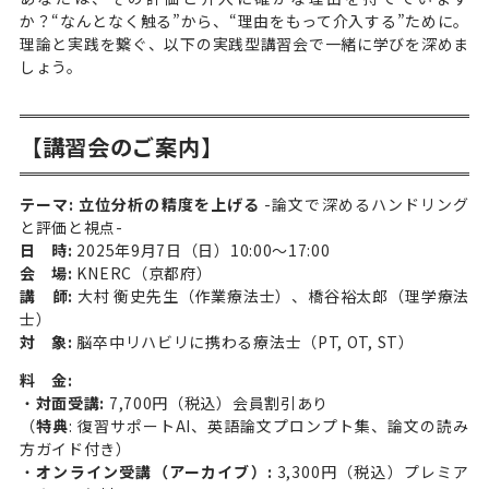
か？“なんとなく触る”から、“理由をもって介入する”ために。
理論と実践を繋ぐ、以下の実践型講習会で一緒に学びを深めま
しょう。
【講習会のご案内】
テーマ:
立位分析の精度を上げる
-論文で深めるハンドリング
と評価と視点-
日 時:
2025年9月7日（日）10:00〜17:00
会 場:
KNERC（京都府）
講 師:
大村 衡史先生（作業療法士）、橋谷裕太郎（理学療法
士）
対 象:
脳卒中リハビリに携わる療法士（PT, OT, ST）
料 金:
・
対面受講:
7,700円（税込）
会員割引あり
（
特典
: 復習サポートAI、英語論文プロンプト集、論文の読み
方ガイド付き）
・
オンライン受講（アーカイブ）:
3,300円（税込）
プレミア