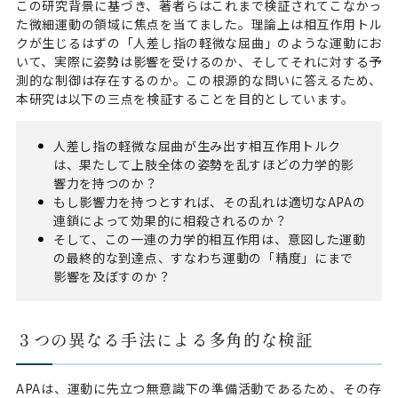
この研究背景に基づき、著者らはこれまで検証されてこなかっ
た微細運動の領域に焦点を当てました。理論上は相互作用トル
クが生じるはずの「人差し指の軽微な屈曲」のような運動にお
いて、実際に姿勢は影響を受けるのか、そしてそれに対する予
測的な制御は存在するのか。この根源的な問いに答えるため、
本研究は以下の三点を検証することを目的としています。
人差し指の軽微な屈曲が生み出す相互作用トルク
は、果たして上肢全体の姿勢を乱すほどの力学的影
響力を持つのか？
もし影響力を持つとすれば、その乱れは適切なAPAの
連鎖によって効果的に相殺されるのか？
そして、この一連の力学的相互作用は、意図した運動
の最終的な到達点、すなわち運動の「精度」にまで
影響を及ぼすのか？
３つの異なる手法による多角的な検証
APAは、運動に先立つ無意識下の準備活動であるため、その存