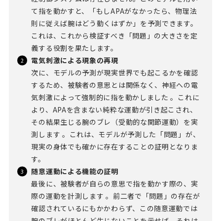
て指を動かすと、「もしAPAがなかったら、物理法
則に従えば腕はどう動くはずか」を予測できます。
これは、これから検証すべき「問題」の大きさを定
義する役割を果たします。
電気刺激による現象の再現
次に、モデルの予測が現実世界でも起こるかを確認
するため、被験者の意思とは関係なく、神経への電
気刺激によって強制的に指を動かしました 。これに
より、APAを含まない純粋な運動が引き起こされ、
その結果生じる腕のブレ（受動的な関節運動）を実
測します 。これは、モデルが予測した「問題」が、
現実の身体でも確かに存在することの証明となりま
す。
随意運動による機能の証明
最後に、被験者が自らの意思で指を動かす際の、実
際の運動を計測します 。前二者で「問題」の存在が
確認されているにもかかわらず、この随意運動では
腕のブレがほとんど生じないことを示せば、それは