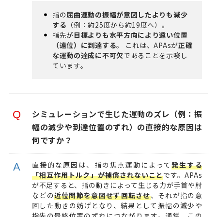
指の
屈曲運動の振幅が意図したよりも減少
する
（例：約25度から約19度へ）。
指先が
目標よりも水平方向により遠い位置
（遠位）に到達する
。 これは、APAsが
正確
な運動の達成に不可欠
であることを示唆し
ています。
シミュレーションで生じた運動のズレ（例：振
幅の減少や到達位置のずれ）の直接的な原因は
何ですか？
直接的な原因は、指の焦点運動によって
発生する
「相互作用トルク」が補償されないこと
です。APAs
が不足すると、指の動きによって生じる力が手首や肘
などの
近位関節を意図せず回転させ
、それが指の意
図した動きの妨げとなり、結果として振幅の減少や
指先の最終位置のずれにつながります。通常、この