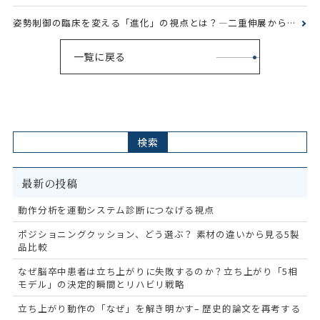
姿勢制御の臨床を変える「進化」の視点とは？―二重伸展から足部アーチまで徹底解説
一覧に戻る
検索
最新の投稿
動作分析を運動システム診断につなげる視点
ポジショニングクッション、どう選ぶ？ 素材の違いから見る5製
品比較
なぜ脳卒中患者は立ち上がりに失敗するのか？立ち上がり「5相
モデル」の決定的瞬間とリハビリ戦略
立ち上がり動作の「なぜ」を解き明かす– 歴史的論文を再考する