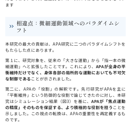
ます
相違点：微細運動領域へのパラダイムシ
フト
本研究の最大の貢献は、APA研究に二つのパラダイムシフトを
もたらした点にあります。
第１に、研究対象を、従来の「大きな運動」から「指一本の微
細運動」へと拡張したことです。これにより、
APAが全身の平
衡維持だけでなく、身体各部の局所的な運動においても不可欠
な制御である
ことが示されました。
第二に、APAの「役割」の解釈です。先行研究がAPAを主に
「平衡維持」という防御的な役割で論じてきたのに対し、本研
究はシミュレーション結果（図3）を基に、
APAが「焦点運動
の精度」そのものを保証する、より積極的な役割を担う
ことを
示しました。この視点の転換は、APAの重要性を再定義するも
のです。