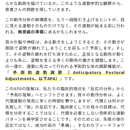
らかな軌跡を描けているか。このような運動学的な観察から、
患者さんの問題を探していきます。
この動作分析の解像度を、もう一段階引き上げるヒントが、目
に見える運動そのものだけでなく、その運動が始まる前に行わ
れる、
無意識の準備
にあるかもしれません。
我々の脳や神経は、ある動きをしようとするとき、その動きが
原因で姿勢が崩れてしまうことを前もって予測します。そし
て、その姿勢の崩れを打ち消すために、主役となる筋肉が動く
よりも先に、姿勢を支える多くの筋肉の働きを調整します。こ
の一連の、運動に先立って行われる予測的な体の調節機能が、
「
予測的姿勢調節（Anticipatory Postural
Adjustments、以下APA）
」です。
このAPAの理解は、私たちの臨床的視点を「反応の分析」から
「予測の理解」へとシフトさせます。我々の動作分析は、よく
代償運動の発見に多くの時間を費やしますが、代償とは何かが
失敗した「後」の反応です。臨床家としての我々の目標は、代
償を分析することではなく、代償を必要としない効率的な運動
パターンを再学習させることです。そのためには、失敗の後の
反応ではなく、成功の前の「準備」、すなわちフィードフォワ