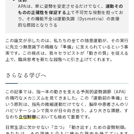
APAは、単に姿勢を安定させるだけでなく、
運動その
ものの正確性を保証する
上で不可欠な役割を担ってお
り、その機能不全は運動失調（Dysmetria）の直接
的な原因となりうる
この論文が示したのは、私たちの全ての随意運動が、その実行
に先立つ無意識下の精緻な「準備」に支えられているという事
実です。この視点は、我々セラピストが「動きの質」を捉える
上で、臨床思考を新たな段階へと引き上げてくれます。
さらなる学びへ
この記事では、指一本の動きを支える予測的姿勢調節（APA）
の精巧なメカニズムを見てきました。この「運動前の準備」と
いう原則は、指先の微細運動だけでなく、脳卒中患者さんのリ
ハビリテーションで我々が日々向き合う、より大きな課題、す
なわち
立位制御
においても極めて重要です。
日常生活に欠かせない「立つ」「動き出す」ための姿勢制御。
あなたは、その評価と介入に確かな理由を持てています