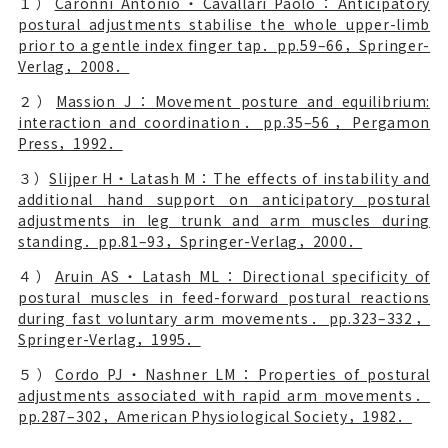
１）
Caronni Antonio・Cavallari Paolo：Anticipatory
postural adjustments stabilise the whole upper-limb
prior to a gentle index finger tap．pp.59–66，Springer-
Verlag，2008．
２）
Massion J：Movement posture and equilibrium:
interaction and coordination．pp.35–56，Pergamon
Press，1992．
３）
Slijper H・Latash M：The effects of instability and
additional hand support on anticipatory postural
adjustments in leg trunk and arm muscles during
standing．pp.81–93，Springer-Verlag，2000．
４）
Aruin AS・Latash ML：Directional specificity of
postural muscles in feed-forward postural reactions
during fast voluntary arm movements．pp.323–332，
Springer-Verlag，1995．
５）
Cordo PJ・Nashner LM：Properties of postural
adjustments associated with rapid arm movements．
pp.287–302，American Physiological Society，1982．