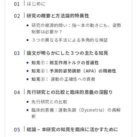
はじめに
研究の概要と方法論的特異性
研究の根源的問い：指一本の動きにも、姿勢
制御は必要か？
３つの異なる手法による多角的な検証
論文が明らかにした３つの主たる知見
知見①：相互作用トルクの普遍性
知見②：予測的姿勢調節（APA）の精緻性
知見③：
運動の正確性への貢献
先行研究との比較と臨床的意義の深掘り
先行研究との比較
臨床的意義：運動失調（Dysmetria）の再解
釈
結論 – 本研究の知見を臨床に活かすために