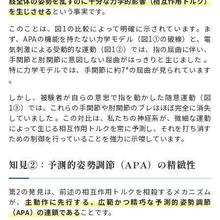
肢全体の姿勢を乱すのに十分な力学的影響（相互作用トルク）
を生じさせる
という事実です。
このことは、図1の比較によって明確に示されています。ま
ず、APAの機能を持たない力学モデル（図1①の破線）と、電
気刺激による受動的な運動（図1②）では、指の屈曲に伴い、
手関節と肘関節に意図しない屈曲がはっきりと生じました 。
特に力学モデルでは、手関節に約7°の屈曲が見られています
。
しかし、被験者が自らの意思で指を動かした随意運動（図
1③）では、これらの手関節や肘関節のブレはほぼ完全に消失
していました 。この対比は、私たちの神経系が、微細な運動
によって生じる相互作用トルクを常に予測し、それを打ち消す
ための制御を行っていることを強力に示唆しています。
知見②：予測的姿勢調節（APA）の精緻性
第2の発見は、前述の相互作用トルクを相殺するメカニズム
が、
主動作に先行する、広範かつ精巧な予測的姿勢調節
（APA）の連鎖である
ことです。