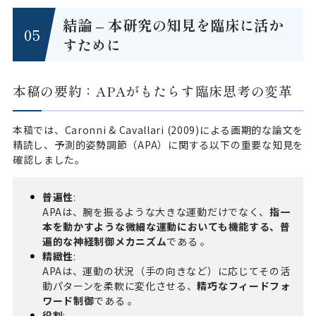
結論 – 本研究の知見を臨床に活か
すために
本稿の要約：APAがもたらす臨床思考の変革
本稿では、Caronni & Cavallari (2009)による画期的な論文を
精読し、予測的姿勢調節（APA）に関する以下の重要な知見を
確認しました。
普遍性
:
APAは、腕を振るような大きな運動だけでなく、
指一
本を動かすような微細な運動においても機能する、普
遍的な神経制御メカニズム
である 。
精緻性
:
APAは、運動の状況（手の向きなど）に応じてその活
動パターンを柔軟に変化させる、
精巧なフィードフォ
ワード制御
である 。
役割
: