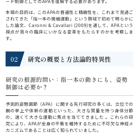
ード制御としてのAPAを理解する必要があります。
本稿の目的は、このAPAの普遍性と精緻性を、これまで見過ご
されてきた「指一本の微細運動」という領域で初めて明らかに
した論文、Caronni & Cavallari (2009)を通して、APAという
視点が我々の臨床にいかなる変革をもたらすのかを考察しま
す。
研究の概要と方法論的特異性
研究の根源的問い：指一本の動きにも、姿勢
制御は必要か？
予測的姿勢調節（APA）に関する先行研究の多くは、立位での
腕の挙上や体幹の運動といった、大きな質量を持つ身体分節
の、速くて大きな運動に焦点を当ててきました 。これらの研
究により、APAが全身の平衡を維持するために不可欠な神経メ
カニズムであることは広く知られていました。