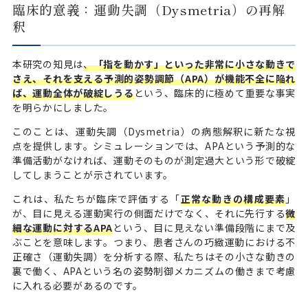
臨床的意義：運動失調（Dysmetria）の再解
釈
本研究の知見は
、
「指を動かす」といった非常に小さな動きで
さえ、それを支える予測的姿勢調節（APA）が機能不全に陥れ
ば、運動全体が破綻しうる
という、臨床的に極めて重要な事実
を明らかにしました。
このことは、運動失調（Dysmetria）の病態解釈に新たな視
点を提供します。シミュレーションでは、APAという予測的な
準備活動がなければ、運動そのものが測定過大という形で破綻
してしまうことが示されています。
これは、私たちが臨床で評価する「
正常な動きの構成要素
」
が、目に見える運動実行の側面だけでなく、それに先行する
微
細な運動に対するAPA
という、目に見えない準備段階にまで及
ぶことを意味します。つまり、患者さんの巧緻運動における不
正確さ（運動失調）を分析する際、私たちはその小さな動きの
裏で働く、APAという名の姿勢制御メカニズムの働きまで考慮
に入れる必要があるのです。