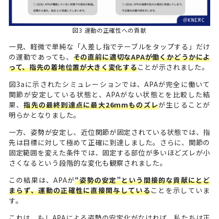
図3 運動の正確性への貢献
一見、軽微で単純な「人差し指でテーブルをタップする」だけ
の運動であっても、
その直前に適切なAPAが働くかどうかによ
って、指先の着地位置が大きく変化する
ことが示されました。
図3aに示されたシミュレーションでは、APAが完全に働いて
関節が安定している状態と、APAがない状態とを比較した結
果、
指先の最終到達点に最大26mmものズレ
が生じることが
明らかとなりました。
一方、姿勢が安定し、近位関節が固定されている状態では、指
先は目標に対して極めて正確に到達しました。さらに、関節の
固定範囲を変えた条件では、固定する部位が多いほどズレが小
さくなるという段階的な変化も観察されました。
この結果は、APAが
“姿勢の安定”という間接的な貢献にとど
まらず、運動の正確性に直接関与している
ことを示していま
す。
これは、もしAPAによる姿勢の安定化がなければ、私たちは正