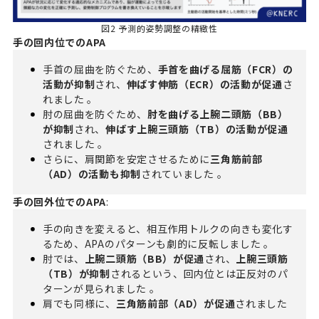
図2 予測的姿勢調整の精緻性
手の回内位でのAPA
手首の屈曲を防ぐため、
手首を曲げる屈筋（FCR）の
活動が抑制
され、
伸ばす伸筋（ECR）の活動が促通
さ
れました 。
肘の屈曲を防ぐため、
肘を曲げる上腕二頭筋（BB）
が抑制
され、
伸ばす上腕三頭筋（TB）の活動が
促通
されました 。
さらに、肩関節を安定させるために
三角筋前部
（AD）の活動も抑制
されていました 。
手の回外位でのAPA
:
手の向きを変えると、相互作用トルクの向きも変化す
るため、APAのパターンも劇的に反転しました 。
肘では、
上腕二頭筋（BB）が
促通
され、
上腕三頭筋
（TB）が抑制
されるという、回内位とは正反対のパ
ターンが見られました 。
肩でも同様に、
三角筋前部（AD）が
促通
されました
。